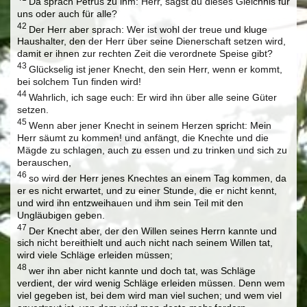
Da sprach Petrus zu ihm: Herr, sagst du dieses Gleichnis für
uns oder auch für alle?
42
Der Herr aber sprach: Wer ist wohl der treue und kluge
Haushalter, den der Herr über seine Dienerschaft setzen wird,
damit er ihnen zur rechten Zeit die verordnete Speise gibt?
43
Glückselig ist jener Knecht, den sein Herr, wenn er kommt,
bei solchem Tun finden wird!
44
Wahrlich, ich sage euch: Er wird ihn über alle seine Güter
setzen.
45
Wenn aber jener Knecht in seinem Herzen spricht: Mein
Herr säumt zu kommen! und anfängt, die Knechte und die
Mägde zu schlagen, auch zu essen und zu trinken und sich zu
berauschen,
46
so wird der Herr jenes Knechtes an einem Tag kommen, da
er es nicht erwartet, und zu einer Stunde, die er nicht kennt,
und wird ihn entzweihauen und ihm sein Teil mit den
Ungläubigen geben.
47
Der Knecht aber, der den Willen seines Herrn kannte und
sich nicht bereithielt und auch nicht nach seinem Willen tat,
wird viele Schläge erleiden müssen;
48
wer ihn aber nicht kannte und doch tat, was Schläge
verdient, der wird wenig Schläge erleiden müssen. Denn wem
viel gegeben ist, bei dem wird man viel suchen; und wem viel