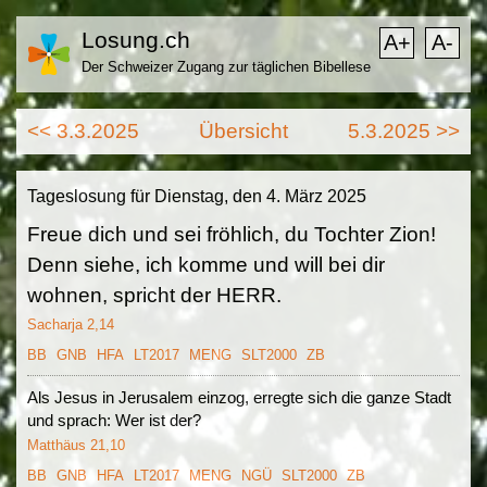
Losung.ch
A+
A-
Der Schweizer Zugang zur täglichen Bibellese
<< 3.3.2025
Übersicht
5.3.2025 >>
Tageslosung für Dienstag, den 4. März 2025
Freue dich und sei fröhlich, du Tochter Zion!
Denn siehe, ich komme und will bei dir
wohnen, spricht der HERR.
Sacharja 2,14
BB
GNB
HFA
LT2017
MENG
SLT2000
ZB
Als Jesus in Jerusalem einzog, erregte sich die ganze Stadt
und sprach: Wer ist der?
Matthäus 21,10
BB
GNB
HFA
LT2017
MENG
NGÜ
SLT2000
ZB