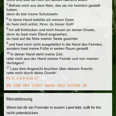
5
Befreie mich aus dem Netz, das sie mir heimlich gestellt
haben;
denn du bist meine Schutzwehr.
6
In deine Hand befehle ich meinen Geist;
du hast mich erlöst,
Herr
, du treuer Gott!
8
Ich will frohlocken und mich freuen an deiner Gnade,
denn du hast mein Elend angesehen,
du hast auf die Nöte meiner Seele geachtet
9
und hast mich nicht ausgeliefert in die Hand des Feindes,
sondern hast meine Füße in weiten Raum gestellt.
16
In deiner Hand steht meine Zeit;
rette mich aus der Hand meiner Feinde und von meinen
Verfolgern!
17
Lass dein Angesicht leuchten über deinem Knecht;
rette mich durch deine Gnade!
Ps 31,2–6.8–9.16–17
BB
GNB
HFA
LT2017
MENG
NGÜ
SLT2000
ZB
Monatslosung
Wenn bei dir ein Fremder in eurem Land lebt, sollt ihr ihn
nicht unterdrücken.