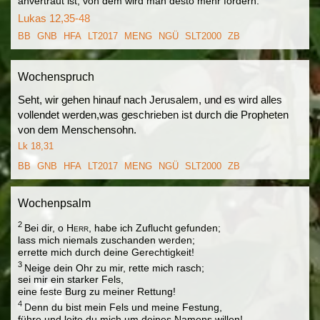
anvertraut ist, von dem wird man desto mehr fordern.
Lukas 12,35-48
BB
GNB
HFA
LT2017
MENG
NGÜ
SLT2000
ZB
Wochenspruch
Seht, wir gehen hinauf nach Jerusalem, und es wird alles
vollendet werden,was geschrieben ist durch die Propheten
von dem Menschensohn.
Lk 18,31
BB
GNB
HFA
LT2017
MENG
NGÜ
SLT2000
ZB
Wochenpsalm
2
Bei dir, o
Herr
, habe ich Zuflucht gefunden;
lass mich niemals zuschanden werden;
errette mich durch deine Gerechtigkeit!
3
Neige dein Ohr zu mir, rette mich rasch;
sei mir ein starker Fels,
eine feste Burg zu meiner Rettung!
4
Denn du bist mein Fels und meine Festung,
führe und leite du mich um deines Namens willen!