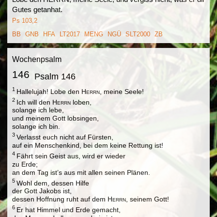
Gutes getanhat.
Ps 103,2
BB
GNB
HFA
LT2017
MENG
NGÜ
SLT2000
ZB
Wochenpsalm
146
Psalm 146
1
Hallelujah! Lobe den
Herrn
, meine Seele!
2
Ich will den
Herrn
loben,
solange ich lebe,
und meinem Gott lobsingen,
solange ich bin.
3
Verlasst euch nicht auf Fürsten,
auf ein Menschenkind, bei dem keine Rettung ist!
4
Fährt sein Geist aus, wird er wieder
zu Erde;
an dem Tag ist’s aus mit allen seinen Plänen.
5
Wohl dem, dessen Hilfe
der Gott Jakobs ist,
dessen Hoffnung ruht auf dem
Herrn
, seinem Gott!
6
Er hat Himmel und Erde gemacht,