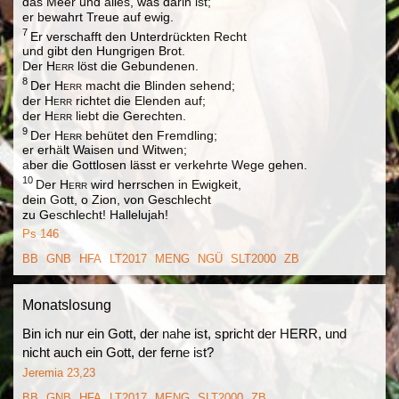
das Meer und alles, was darin ist;
er bewahrt Treue auf ewig.
7
Er verschafft den Unterdrückten Recht
und gibt den Hungrigen Brot.
Der
Herr
löst die Gebundenen.
8
Der
Herr
macht die Blinden sehend;
der
Herr
richtet die Elenden auf;
der
Herr
liebt die Gerechten.
9
Der
Herr
behütet den Fremdling;
er erhält Waisen und Witwen;
aber die Gottlosen lässt er verkehrte Wege gehen.
10
Der
Herr
wird herrschen in Ewigkeit,
dein Gott, o Zion, von Geschlecht
zu Geschlecht! Hallelujah!
Ps 146
BB
GNB
HFA
LT2017
MENG
NGÜ
SLT2000
ZB
Monatslosung
Bin ich nur ein Gott, der nahe ist, spricht der HERR, und
nicht auch ein Gott, der ferne ist?
Jeremia 23,23
BB
GNB
HFA
LT2017
MENG
SLT2000
ZB