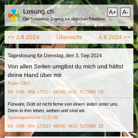
Losung.ch
A+
A-
Der Schweizer Zugang zur täglichen Bibellese
<< 2.9.2024
Übersicht
4.9.2024 >>
Tageslosung für Dienstag, den 3. Sep 2024
Von allen Seiten umgibst du mich und hältst
deine Hand über mir.
Psalm 139,5
BB
GNB
HFA
LT2017
MENG
NGÜ
SLT2000
ZB
Fürwahr, Gott ist nicht ferne von einem jeden unter uns.
Denn in ihm leben, weben und sind wir.
Apostelgeschichte 17,27-28
BB
GNB
HFA
LT2017
MENG
NGÜ
SLT2000
ZB