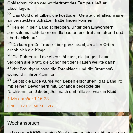
Goldschmuck an der Vorderfront des Tempels ließ er
abschlagen.
23
Das Gold und Silber, die kostbaren Geräte und alles, was er
an versteckten Schätzen hatte finden können,
24
ließ er in sein Land schleppen. Unter den Einwohnern
Jerusalems richtete er ein Blutbad an und trat anmaßend und
überheblich auf.
25
Da kam große Trauer über ganz Israel, an allen Orten
erhob sich die Klage.
26
Die Führer und die Alten stöhnten, die jungen Leute
verloren alle Kraft, die Schönheit der Frauen welkte dahin;
27
der Bräutigam sang die Totenklage und die Braut saß
weinend in ihrer Kammer.
28
Selbst die Erde wurde von Beben erschüttert, das Land litt
mit seinen Bewohnern mit. Schande bedeckte die
Nachkommen Jakobs, Schmach umhüllte sie wie ein Kleid.
1.Makkabäer 1,16-28
GNB
LT2017
MENG
ZB
Wochenspruch
Lobe den HERRN, meine Seele, und vergiss nicht, was er dir