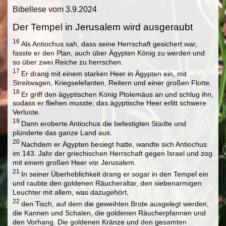
Bibellese vom 3.9.2024
Der Tempel in Jerusalem wird ausgeraubt
16
Als Antiochus sah, dass seine Herrschaft gesichert war,
fasste er den Plan, auch über Ägypten König zu werden und
so über zwei Reiche zu herrschen.
17
Er drang mit einem starken Heer in Ägypten ein, mit
Streitwagen, Kriegselefanten, Reitern und einer großen Flotte.
18
Er griff den ägyptischen König Ptolemäus an und schlug ihn,
sodass er fliehen musste; das ägyptische Heer erlitt schwere
Verluste.
19
Dann eroberte Antiochus die befestigten Städte und
plünderte das ganze Land aus.
20
Nachdem er Ägypten besiegt hatte, wandte sich Antiochus
im 143. Jahr der griechischen Herrschaft gegen Israel und zog
mit einem großen Heer vor Jerusalem.
21
In seiner Überheblichkeit drang er sogar in den Tempel ein
und raubte den goldenen Räucheraltar, den siebenarmigen
Leuchter mit allem, was dazugehört,
22
den Tisch, auf dem die geweihten Brote ausgelegt werden,
die Kannen und Schalen, die goldenen Räucherpfannen und
den Vorhang. Die goldenen Kränze und den gesamten