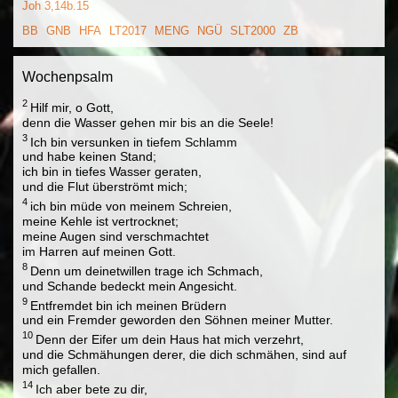
Joh 3,14b.15
BB
GNB
HFA
LT2017
MENG
NGÜ
SLT2000
ZB
Wochenpsalm
2
Hilf mir, o Gott,
denn die Wasser gehen mir bis an die Seele!
3
Ich bin versunken in tiefem Schlamm
und habe keinen Stand;
ich bin in tiefes Wasser geraten,
und die Flut überströmt mich;
4
ich bin müde von meinem Schreien,
meine Kehle ist vertrocknet;
meine Augen sind verschmachtet
im Harren auf meinen Gott.
8
Denn um deinetwillen trage ich Schmach,
und Schande bedeckt mein Angesicht.
9
Entfremdet bin ich meinen Brüdern
und ein Fremder geworden den Söhnen meiner Mutter.
10
Denn der Eifer um dein Haus hat mich verzehrt,
und die Schmähungen derer, die dich schmähen, sind auf
mich gefallen.
14
Ich aber bete zu dir,