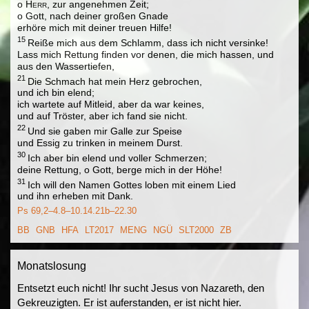
o
Herr
, zur angenehmen Zeit;
o Gott, nach deiner großen Gnade
erhöre mich mit deiner treuen Hilfe!
15
Reiße mich aus dem Schlamm, dass ich nicht versinke!
Lass mich Rettung finden vor denen, die mich hassen, und
aus den Wassertiefen,
21
Die Schmach hat mein Herz gebrochen,
und ich bin elend;
ich wartete auf Mitleid, aber da war keines,
und auf Tröster, aber ich fand sie nicht.
22
Und sie gaben mir Galle zur Speise
und Essig zu trinken in meinem Durst.
30
Ich aber bin elend und voller Schmerzen;
deine Rettung, o Gott, berge mich in der Höhe!
31
Ich will den Namen Gottes loben mit einem Lied
und ihn erheben mit Dank.
Ps 69,2–4.8–10.14.21b–22.30
BB
GNB
HFA
LT2017
MENG
NGÜ
SLT2000
ZB
Monatslosung
Entsetzt euch nicht! Ihr sucht Jesus von Nazareth, den
Gekreuzigten. Er ist auferstanden, er ist nicht hier.