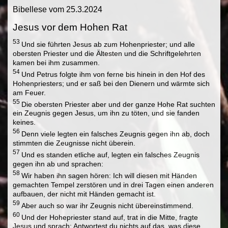
Bibellese vom 25.3.2024
Jesus vor dem Hohen Rat
53
Und sie führten Jesus ab zum Hohenpriester; und alle
obersten Priester und die Ältesten und die Schriftgelehrten
kamen bei ihm zusammen.
54
Und Petrus folgte ihm von ferne bis hinein in den Hof des
Hohenpriesters; und er saß bei den Dienern und wärmte sich
am Feuer.
55
Die obersten Priester aber und der ganze Hohe Rat suchten
ein Zeugnis gegen Jesus, um ihn zu töten, und sie fanden
keines.
56
Denn viele legten ein falsches Zeugnis gegen ihn ab, doch
stimmten die Zeugnisse nicht überein.
57
Und es standen etliche auf, legten ein falsches Zeugnis
gegen ihn ab und sprachen:
58
Wir haben ihn sagen hören: Ich will diesen mit Händen
gemachten Tempel zerstören und in drei Tagen einen anderen
aufbauen, der nicht mit Händen gemacht ist.
59
Aber auch so war ihr Zeugnis nicht übereinstimmend.
60
Und der Hohepriester stand auf, trat in die Mitte, fragte
Jesus und sprach: Antwortest du nichts auf das, was diese