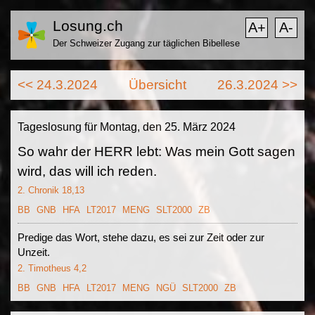
Losung.ch
A+
A-
Der Schweizer Zugang zur täglichen Bibellese
<< 24.3.2024
Übersicht
26.3.2024 >>
Tageslosung für Montag, den 25. März 2024
So wahr der HERR lebt: Was mein Gott sagen
wird, das will ich reden.
2. Chronik 18,13
BB
GNB
HFA
LT2017
MENG
SLT2000
ZB
Predige das Wort, stehe dazu, es sei zur Zeit oder zur
Unzeit.
2. Timotheus 4,2
BB
GNB
HFA
LT2017
MENG
NGÜ
SLT2000
ZB