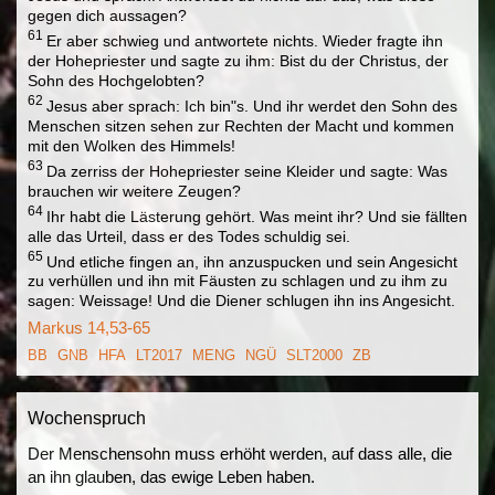
gegen dich aussagen?
61
Er aber schwieg und antwortete nichts. Wieder fragte ihn
der Hohepriester und sagte zu ihm: Bist du der Christus, der
Sohn des Hochgelobten?
62
Jesus aber sprach: Ich bin"s. Und ihr werdet den Sohn des
Menschen sitzen sehen zur Rechten der Macht und kommen
mit den Wolken des Himmels!
63
Da zerriss der Hohepriester seine Kleider und sagte: Was
brauchen wir weitere Zeugen?
64
Ihr habt die Lästerung gehört. Was meint ihr? Und sie fällten
alle das Urteil, dass er des Todes schuldig sei.
65
Und etliche fingen an, ihn anzuspucken und sein Angesicht
zu verhüllen und ihn mit Fäusten zu schlagen und zu ihm zu
sagen: Weissage! Und die Diener schlugen ihn ins Angesicht.
Markus 14,53-65
BB
GNB
HFA
LT2017
MENG
NGÜ
SLT2000
ZB
Wochenspruch
Der Menschensohn muss erhöht werden, auf dass alle, die
an ihn glauben, das ewige Leben haben.